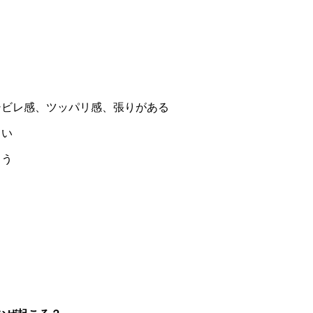
シビレ感、ツッパリ感、張りがある
ラい
まう
。