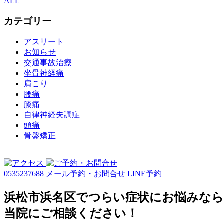
ALL
カテゴリー
アスリート
お知らせ
交通事故治療
坐骨神経痛
肩こり
腰痛
膝痛
自律神経失調症
頭痛
骨盤矯正
0535237688
メール予約・お問合せ
LINE予約
浜松市浜名区でつらい症状にお悩みな
当院にご相談ください！