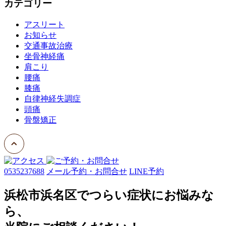
カテゴリー
アスリート
お知らせ
交通事故治療
坐骨神経痛
肩こり
腰痛
膝痛
自律神経失調症
頭痛
骨盤矯正
0535237688
メール予約・お問合せ
LINE予約
浜松市浜名区でつらい症状にお悩みな
ら、