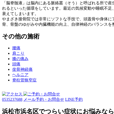
「脳脊髄液」は脳内にある脈絡叢（そう）と呼ばれる所で産
れるといった循環をしています。最近の気候変動や睡眠不足
衰えてしまいます。
やまざき接骨院では非常にソフトな手技で、頭蓋骨や身体に
骨、骨盤のゆがみや内臓機能の向上、自律神経のバランスを
その他の施術
腰痛
肩こり
膝の痛み
頭痛
坐骨神経痛
ヘルニア
脊柱管狭窄症
0535237688
メール予約・お問合せ
LINE予約
浜松市浜名区でつらい症状にお悩みな