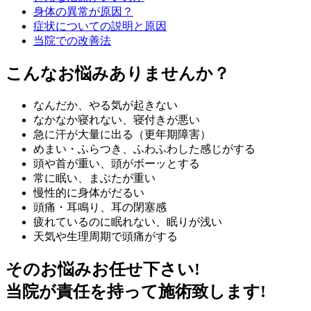
身体の異常が原因？
症状についての説明と原因
当院での改善法
こんな
お悩み
ありませんか？
なんだか、やる気が起きない
なかなか寝れない、寝付きが悪い
急に汗が大量に出る（更年期障害）
めまい・ふらつき、ふわふわした感じがする
頭や首が重い、頭がボーッとする
常に眠い、まぶたが重い
慢性的に身体がだるい
頭痛・耳鳴り、耳の閉塞感
疲れているのに眠れない、眠りが浅い
天気や生理周期で頭痛がする
そのお悩みお任せ下さい!
当院が責任を持って施術致します!