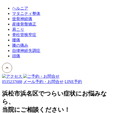
ヘルニア
マタニティ整体
坐骨神経痛
産後骨盤矯正
肩こり
脊柱管狭窄症
腰痛
膝の痛み
自律神経失調症
頭痛
0535237688
メール予約・お問合せ
LINE予約
浜松市浜名区でつらい症状にお悩みな
ら、
当院にご相談ください！