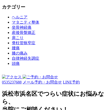
カテゴリー
ヘルニア
マタニティ整体
坐骨神経痛
産後骨盤矯正
肩こり
脊柱管狭窄症
腰痛
膝の痛み
自律神経失調症
頭痛
0535237688
メール予約・お問合せ
LINE予約
浜松市浜名区でつらい症状にお悩みな
ら、
当院にご相談ください！